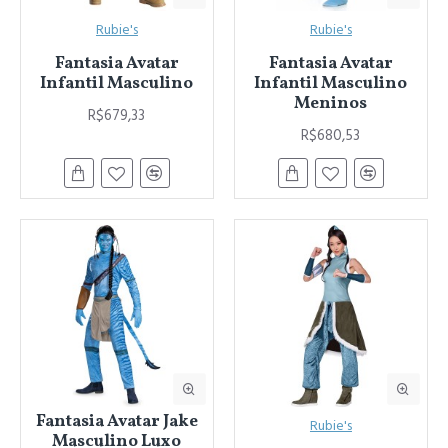
Rubie's
Rubie's
Fantasia Avatar
Fantasia Avatar
Infantil Masculino
Infantil Masculino
Meninos
R$679,33
R$680,53
Fantasia Avatar Jake
Rubie's
Masculino Luxo