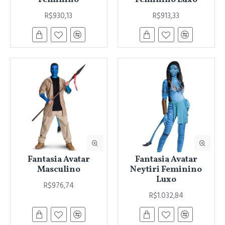
R$930,13
R$913,33
Fantasia Avatar
Fantasia Avatar
Masculino
Neytiri Feminino
Luxo
R$976,74
R$1.032,84